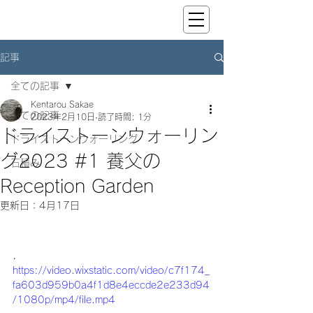
記事
全ての記事
Kentarou Sakae
全ての記事
2023年2月10日
読了時間: 1分
ドライストーンウォーリン
ドライストーンウォーリング
グ2023 #1 養父の
石積み
Reception Garden
更新日：
4月17日
.
https://video.wixstatic.com/video/c7f174_
fa603d959b0a4f1d8e4eccde2e233d94
/1080p/mp4/file.mp4